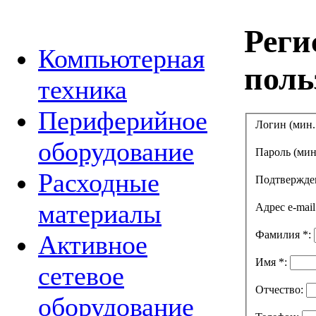
Реги
Компьютерная
поль
техника
Периферийное
Логин (мин.
оборудование
Пароль (мин
Расходные
Подтвержде
материалы
Адрес e-mai
Фамилия
*
:
Активное
Имя
*
:
сетевое
Отчество:
оборудование