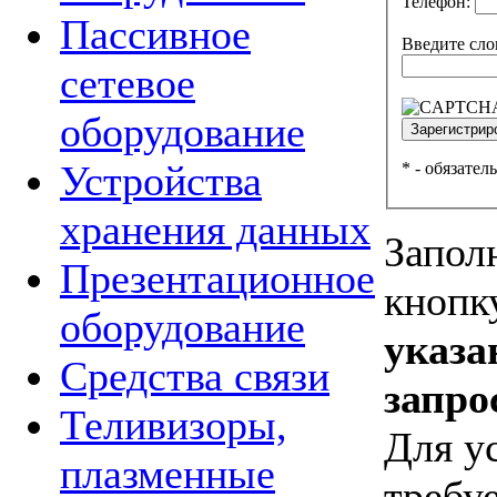
Телефон:
Пассивное
Введите сло
сетевое
оборудование
Устройства
*
- обязател
хранения данных
Запол
Презентационное
кнопк
оборудование
указа
Средства связи
запро
Теливизоры,
Для у
плазменные
требуе