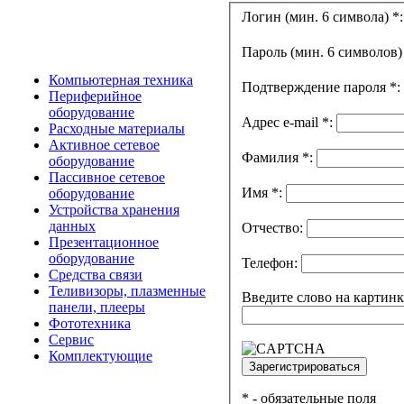
Логин (мин. 6 символа)
*
:
Пароль (мин. 6 символов
Компьютерная техника
Подтверждение пароля
*
:
Периферийное
оборудование
Адрес e-mail
*
:
Расходные материалы
Активное сетевое
Фамилия
*
:
оборудование
Пассивное сетевое
Имя
*
:
оборудование
Устройства хранения
данных
Отчество:
Презентационное
оборудование
Телефон:
Средства связи
Теливизоры, плазменные
Введите слово на картин
панели, плееры
Фототехника
Сервис
Комплектующие
*
- обязательные поля