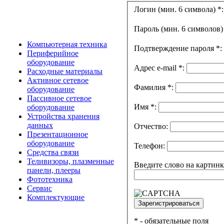
Логин (мин. 6 символа)
*
:
Пароль (мин. 6 символов
Компьютерная техника
Подтверждение пароля
*
:
Периферийное
оборудование
Адрес e-mail
*
:
Расходные материалы
Активное сетевое
Фамилия
*
:
оборудование
Пассивное сетевое
Имя
*
:
оборудование
Устройства хранения
данных
Отчество:
Презентационное
оборудование
Телефон:
Средства связи
Теливизоры, плазменные
Введите слово на картин
панели, плееры
Фототехника
Сервис
Комплектующие
*
- обязательные поля